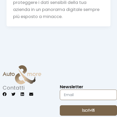
proteggere i dati sensibili della tua
azienda in un panorama digitale sempre
più esposto a minacce.
Newsletter
Contatti
F
T
L
E
a
w
i
n
c
i
n
v
e
t
k
e
b
t
e
l
Iscriviti
o
e
d
o
o
r
i
p